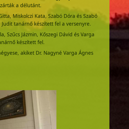
árták a délutánt.
itta, Miskolczi Kata, Szabó Dóra és Szabó
Judit tanárnő készített fel a versenyre.
lla, Szűcs Jázmin, Kőszegi Dávid és Varga
nárnő készített fel.
 négyese, akiket Dr. Nagyné Varga Ágnes