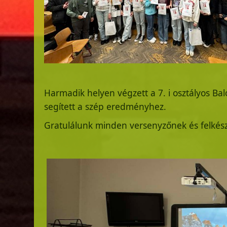
Harmadik helyen végzett a 7. i osztályos B
segített a szép eredményhez.
Gratulálunk minden versenyzőnek és felkész