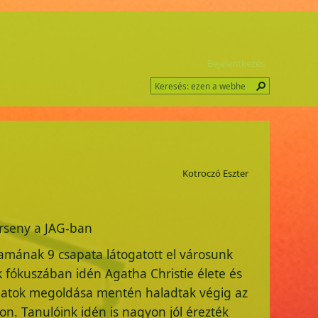
Bejelentkezés
Kotroczó Eszter
erseny a JAG-ban
amának 9 csapata látogatott el városunk
fókuszában idén Agatha Christie élete és
adatok megoldása mentén haladtak végig az
kon. Tanulóink idén is nagyon jól érezték