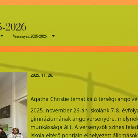
5-2026
Versenyek 2025-2026
2025. 11. 26.
Agatha Christie tematikájú térségi angolv
2025. november 26-án iskolánk 7-8. évfoly
gimnáziumának angolversenyére, melynek 
munkássága állt. A versenyzők színes fel
iskola eltérő pontjain elhelyezett állomáso