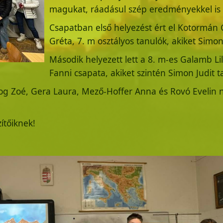
magukat, ráadásul szép eredményekkel is z
Csapatban első helyezést ért el Kotormán G
Gréta, 7. m osztályos tanulók, akiket Simon 
Második helyezett lett a 8. m-es Galamb Li
Fanni csapata, akiket szintén Simon Judit ta
alog Zoé, Gera Laura, Mező-Hoffer Anna és Rovó Evelin
ítőiknek!