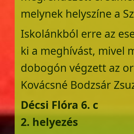
melynek helyszíne a Sz
Iskolánkból erre az e
ki a meghívást, mivel 
dobogón végzett az ors
Kovácsné Bodzsár Zsu
Décsi Flóra 6. c
2. helyezés