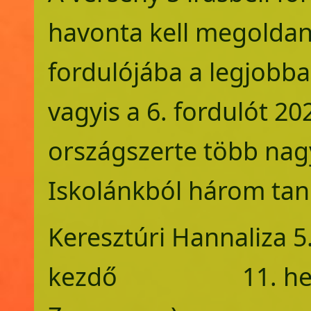
havonta kell megoldan
fordulójába a legjobba
vagyis a 6. fordulót 20
országszerte több na
Iskolánkból három tanu
Keresztúri Hannali
kezdő 11. helyezé