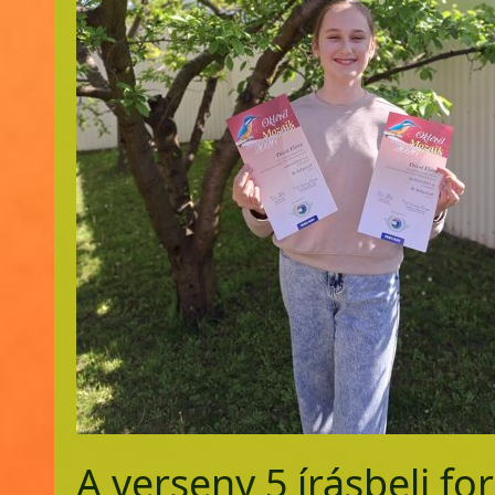
A verseny 5 írásbeli fo