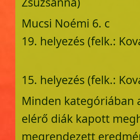
Zsuzsanna)
Mucsi Noém
19. helyezés (felk.: K
anya
15. helyezés (felk.: K
Minden kategóriában 
elérő diák kapott meghí
megrendezett eredmén