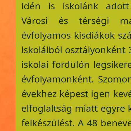
idén is iskolánk adot
Városi és térségi ma
évfolyamos kisdiákok sz
iskoláiból osztályonként
iskolai fordulón legsike
évfolyamonként. Szomorú
évekhez képest igen kevé
elfoglaltság miatt egyre 
felkészülést. A 48 benev