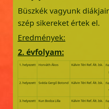
Büszkék vagyunk diákjain
szép sikereket értek el.
​Eredmények:
2. évfolyam:
1. helyezett
Horváth Ákos
Kálvin Téri Ref. Ált. Isk.
Fe
P
2. helyezett
Svéda Gergő Botond
Kálvin Téri Ref. Ált. Isk.
Fe
Vö
3. helyezett
Kun Bodza Lilla
Kálvin Téri Ref. Ált. Isk.
Fe
P