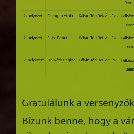
Binecz
2. helyezett
Csengeri Attila
Kálvin Téri Ref. Ált. Isk.
Felkész
Binecz
2. helyezett
Suba Benett
Kálvin Téri Ref. Ált. Isk.
Felkész
Csalán
2. helyezett
Horváth Regina
Kálvin Téri Ref. Ált. Isk.
Felkész
Kalapi
Gratulálunk a versenyző
Bízunk benne, hogy a vá