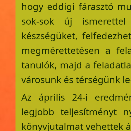
hogy eddigi fárasztó mu
sok-sok új ismerettel 
készségüket, felfedezhe
megmérettetésen a fel
tanulók, majd a feladatl
városunk és térségünk leg
Az április 24-i eredm
legjobb teljesítményt n
könyvjutalmat vehettek á