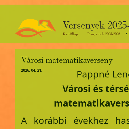
Versenyek 2025
Kezdőlap
Programok 2025-2026
​Városi matematikaverseny
2026. 04. 21.
Pappné Len
​Városi és térs
matematikaver
A korábbi évekhez has