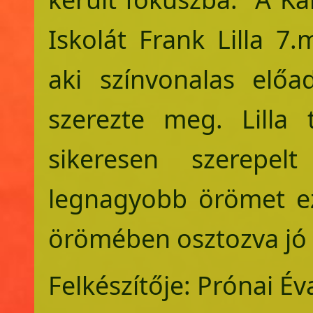
Iskolát Frank Lilla 7.
aki színvonalas előa
szerezte meg. Lilla
sikeresen szerepe
legnagyobb örömet ez
örömében osztozva jó s
Felkészítője: Prónai Év