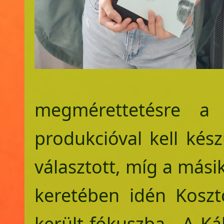
megmérettetésre a 
produkcióval kell kés
választott, míg a mási
keretében idén Koszt
került fókuszba. A Ká