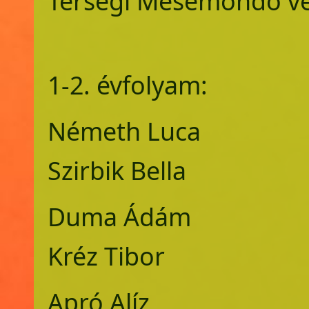
Térségi Mesemondó ve
1-2. évfolyam:
Németh Luca
Szirbik Bella
Duma Ádám 1
Kréz Tibor
Apró Alíz 1