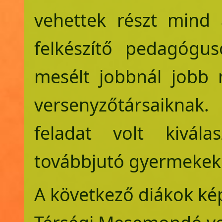
vehettek részt mind 
felkészítő pedagógu
mesélt jobbnál jobb 
versenyzőtársaiknak
feladat volt kivála
továbbjutó gyermekek
A következő diákok kép