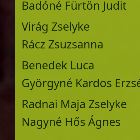
Badóné Fürtön Judit
Virág Zselyk
Rácz Zsuzsanna
Benedek Luca
Györgyné Kardos Erzs
Radnai Maja Zse
Nagyné Hős Ágnes