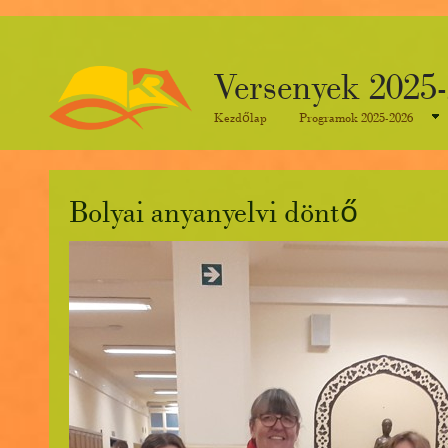
Versenyek 2025
Kezdőlap
Programok 2025-2026
​Bolyai anyanyelvi döntő