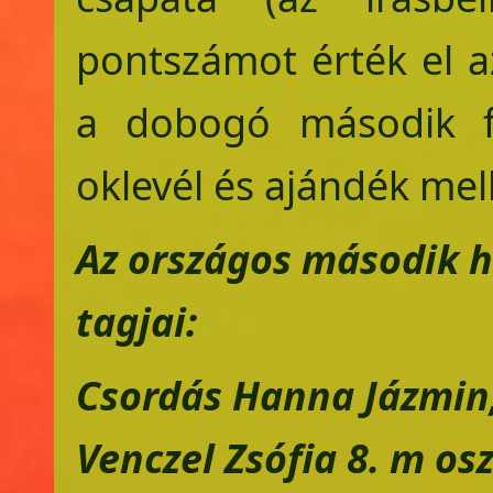
pontszámot érték el a
a dobogó második fo
oklevél és ajándék mel
Az országos második h
tagjai:
Csordás Hanna Jázmin,
Venczel Zsófia 8. m os