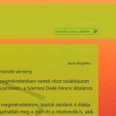
Bejelentkezés
Barta Boglárka
mondó verseny
megmérettetésen vettek részt továbbjutott
zentesen, a Szentesi Deák Ferenc Általános
megmérettetésre, köztük iskolánk 4 diákja
thatták meg a zsűri és a résztvevők is, akik