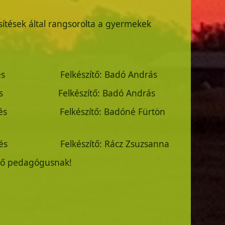
ítések által rangsorolta a gyermekek
sítés Felkészítő: Badó András
és Felkészítő: Badó András
ítés Felkészítő: Badóné Fürtön
tés Felkészítő: Rácz Zsuzsanna
ítő pedagógusnak!