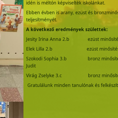
idén is méltón képviselték iskolánkat.
Ebben évben is arany, ezüst és bronzminős
teljesítményét.
A következő eredmények születtek:
Jesity Irina Anna 2.b ezüst minő
Elek Lilla 2.b ezüst minősít
Szokodi Sophia 3.b bronz minős
Judit
Virág Zselyke 3.c bronz minősí
Gratulálunk minden tanulónak és felkész