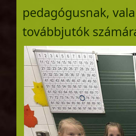
pedagógusnak, valam
továbbjutók számár