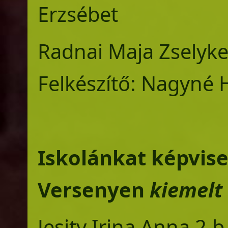
Erzsébet
Radnai Maja Zs
Felkészítő: Nagyné
Iskolánkat képvis
Versenyen
kiemelt
​Jesity Irina Anna