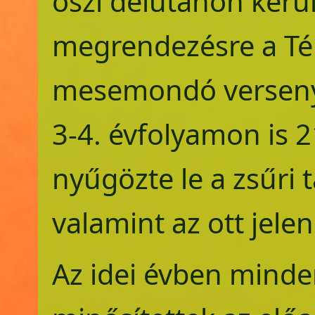
őszi délutánon kerül
megrendezésre a Té
mesemondó verseny.
3-4. évfolyamon is 2
nyűgözte le a zsűri t
valamint az ott jele
Az idei évben minde